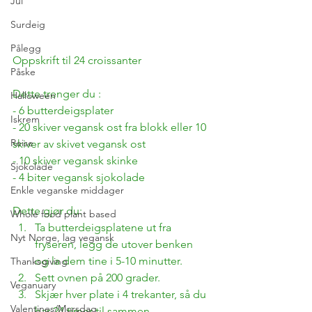
Jul
Surdeig
Pålegg
Oppskrift til 24 croissanter
Påske
Dette trenger du :
Halloween
- 6 butterdeigsplater
Iskrem
- 20 skiver vegansk ost fra blokk eller 10 
Reise
skiver av skivet vegansk ost
- 10 skiver vegansk skinke
Sjokolade
- 4 biter vegansk sjokolade
Enkle veganske middager
Dette gjør du:
Whole food plant based
Ta butterdeigsplatene ut fra 
Nyt Norge, lag vegansk
fryseren, legg de utover benken 
og la dem tine i 5-10 minutter.
Thanksgiving
Sett ovnen på 200 grader.
Veganuary
Skjær hver plate i 4 trekanter, så du 
Valentines/Morsdag
har 24 timer til sammen. 