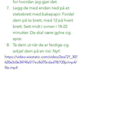
for hvordan jeg gjør det.
Legg de med enden ned på et 
stekebrett med bakepapir. Fordel 
dem på to brett, med 12 på hvert 
brett. Sett midt i ovnen i 18-22 
minutter. De skal være gylne og 
sprø. 
Ta dem ut når de er ferdige og 
avkjøl dem på en rist. Nyt!
https://video.wixstatic.com/video/2ea721_307
620a3c0e3474fa517ec8d70cdad78/720p/mp4/
file.mp4