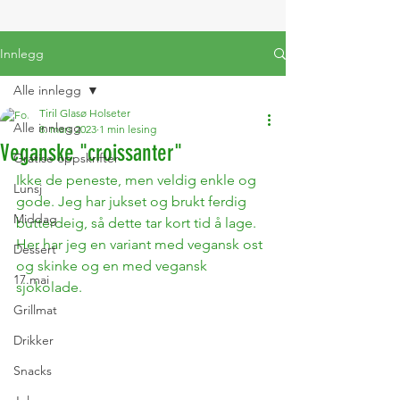
Innlegg
Alle innlegg
Tiril Glasø Holseter
Alle innlegg
8. mars 2023
1 min lesing
Veganske "croissanter"
Gratise oppskrifter
Ikke de peneste, men veldig enkle og 
Lunsj
gode. Jeg har jukset og brukt ferdig 
Middag
butterdeig, så dette tar kort tid å lage. 
Her har jeg en variant med vegansk ost 
Dessert
og skinke og en med vegansk 
17.mai
sjokolade.
Grillmat
Drikker
Snacks