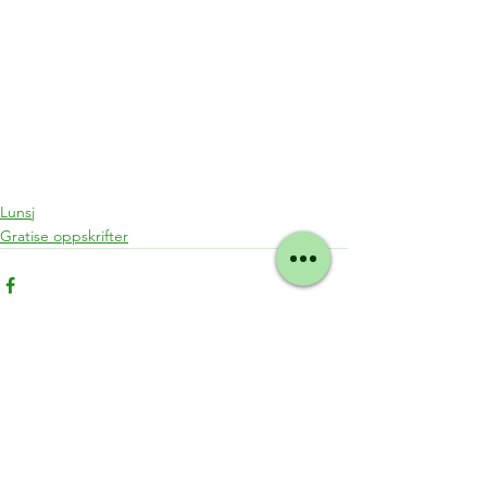
Lunsj
Gratise oppskrifter
Se alle
Siste innlegg