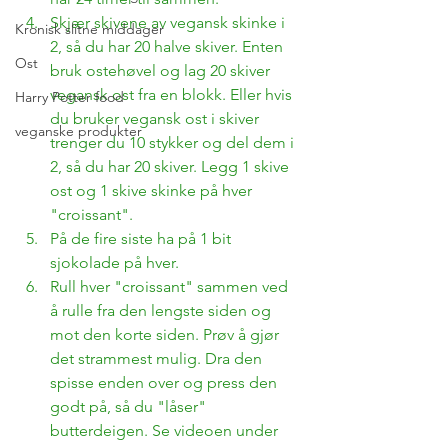
Skjær skivene av vegansk skinke i 
Kronisk slitne middager
2, så du har 20 halve skiver. Enten 
Ost
bruk ostehøvel og lag 20 skiver 
vegansk ost fra en blokk. Eller hvis 
Harry Potter food
du bruker vegansk ost i skiver 
veganske produkter
trenger du 10 stykker og del dem i 
2, så du har 20 skiver. Legg 1 skive 
ost og 1 skive skinke på hver 
"croissant".
På de fire siste ha på 1 bit 
sjokolade på hver.
Rull hver "croissant" sammen ved 
å rulle fra den lengste siden og 
mot den korte siden. Prøv å gjør 
det strammest mulig. Dra den 
spisse enden over og press den 
godt på, så du "låser" 
butterdeigen. Se videoen under 