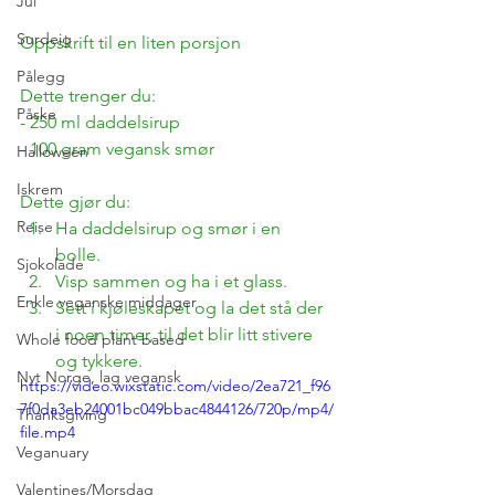
Jul
Surdeig
Oppskrift til en liten porsjon
Pålegg
Dette trenger du:
Påske
- 250 ml daddelsirup
- 100 gram vegansk smør
Halloween
Iskrem
Dette gjør du:
Reise
Ha daddelsirup og smør i en 
bolle. 
Sjokolade
Visp sammen og ha i et glass. 
Enkle veganske middager
Sett i kjøleskapet og la det stå der 
i noen timer, til det blir litt stivere 
Whole food plant based
og tykkere.
Nyt Norge, lag vegansk
https://video.wixstatic.com/video/2ea721_f96
7f0da3eb24001bc049bbac4844126/720p/mp4/
Thanksgiving
file.mp4
Veganuary
Valentines/Morsdag