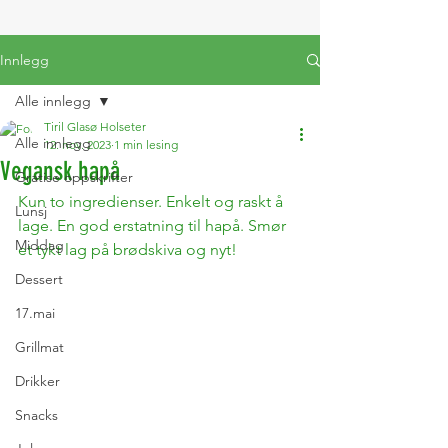
Innlegg
Alle innlegg
Tiril Glasø Holseter
Alle innlegg
12. nov. 2023
1 min lesing
Vegansk hapå
Gratise oppskrifter
Kun to ingredienser. Enkelt og raskt å 
Lunsj
lage. En god erstatning til hapå. Smør 
Middag
et tykt lag på brødskiva og nyt!
Dessert
17.mai
Grillmat
Drikker
Snacks