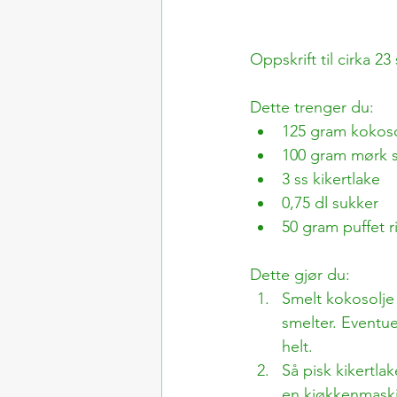
Oppskrift til cirka 23
Dette trenger du:
125 gram kokoso
100 gram mørk 
3 ss kikertlake
0,75 dl sukker
50 gram puffet r
Dette gjør du:
Smelt kokosolje 
smelter. Eventuel
helt.
Så pisk kikertlak
en kjøkkenmaskin