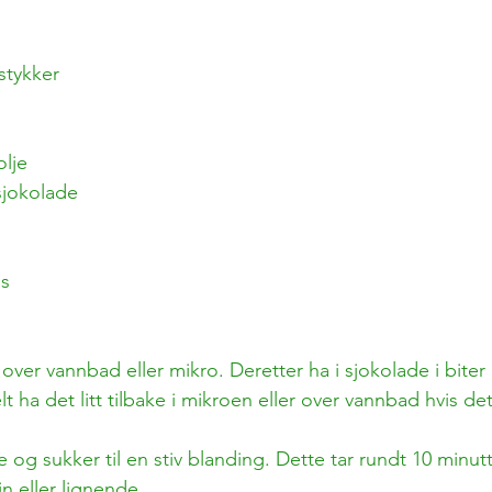
 stykker
lje
sjokolade
is
over vannbad eller mikro. Deretter ha i sjokolade i biter o
t ha det litt tilbake i mikroen eller over vannbad hvis de
e og sukker til en stiv blanding. Dette tar rundt 10 minut
 eller lignende. 