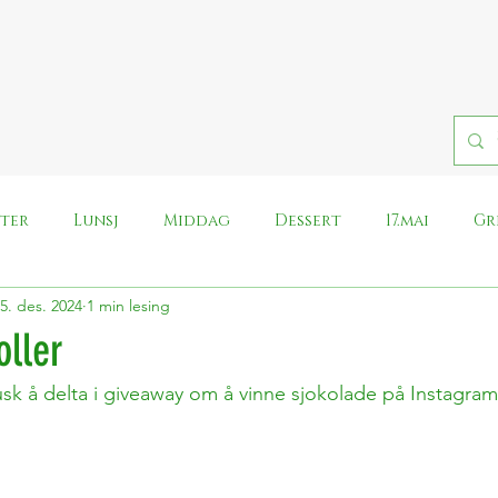
fter
Lunsj
Middag
Dessert
17.mai
Gr
5. des. 2024
1 min lesing
Pålegg
Påske
Halloween
Iskrem
Rei
oller
Husk å delta i giveaway om å vinne sjokolade på Instagram 
Whole food plant based
Nyt Norge, lag vegansk
Morsdag
Kronisk slitne middager
Ost
Harry