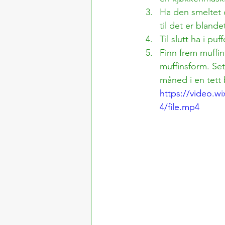
Ha den smeltet 
til det er bland
Til slutt ha i pu
Finn frem muffin
muffinsform. Sett
måned i en tett 
https://video.w
4/file.mp4