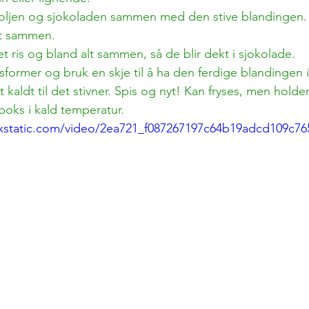
oljen og sjokoladen sammen med den stive blandingen.
et sammen. 
ffet ris og bland alt sammen, så de blir dekt i sjokolade. 
sformer og bruk en skje til å ha den ferdige blandingen i
 kaldt til det stivner. Spis og nyt! Kan fryses, men holder
boks i kald temperatur. 
ixstatic.com/video/2ea721_f087267197c64b19adcd109c7