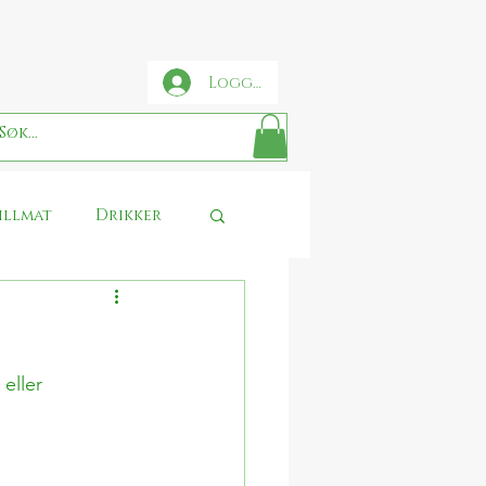
Logg inn
illmat
Drikker
se
Sjokolade
eller 
Thanksgiving
 Potter food