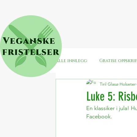
Alle innlegg
Gratise oppskri
Tiril Glasø Holseter
Snacks
Jul
Surdeig
Luke 5: Risb
En klassiker i jula! 
Enkle veganske middager
Facebook.
Veganuary
Valentines/