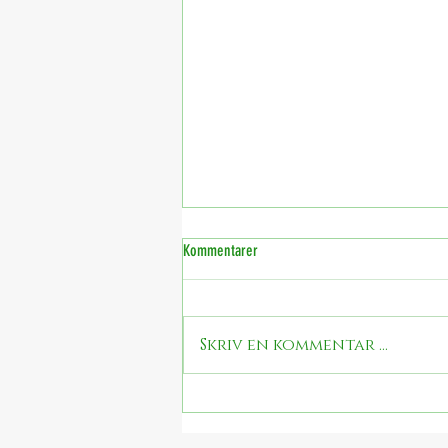
Kommentarer
Skriv en kommentar …
Hjertekake (vegansk pavlova med
bringebærkrem, jordbærroser og