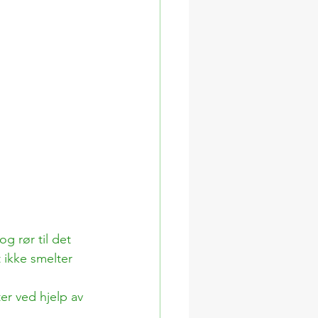
g rør til det 
t ikke smelter 
ter ved hjelp av 