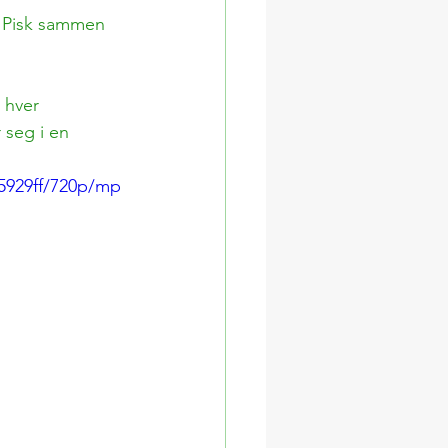
 Pisk sammen 
 hver 
 seg i en 
65929ff/720p/mp