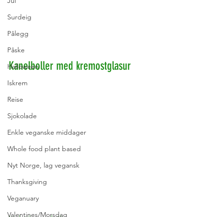
Jul
Surdeig
Pålegg
Påske
Kanelboller med kremostglasur
Halloween
Iskrem
Reise
Sjokolade
Enkle veganske middager
Whole food plant based
Nyt Norge, lag vegansk
Thanksgiving
Veganuary
Valentines/Morsdag