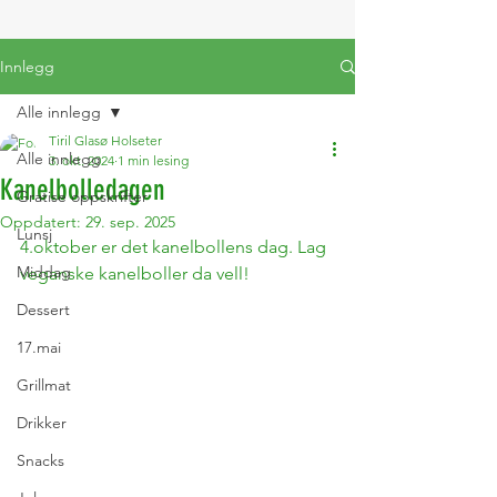
Innlegg
Alle innlegg
Tiril Glasø Holseter
Alle innlegg
3. okt. 2024
1 min lesing
Kanelbolledagen
Gratise oppskrifter
Oppdatert:
29. sep. 2025
Lunsj
4.oktober er det kanelbollens dag. Lag 
Middag
veganske kanelboller da vell!
Dessert
17.mai
Grillmat
Drikker
Snacks