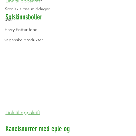
Link til oppskrift
Kronisk slitne middager
Solskinnsboller
Ost
Harry Potter food
veganske produkter
Link til oppskrift
Kanelsnurrer med eple og 