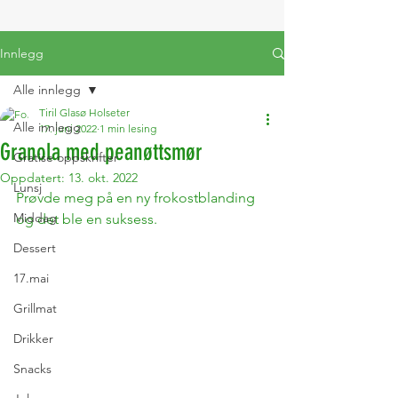
Innlegg
Alle innlegg
Tiril Glasø Holseter
Alle innlegg
17. juni 2022
1 min lesing
Granola med peanøttsmør
Gratise oppskrifter
Oppdatert:
13. okt. 2022
Lunsj
Prøvde meg på en ny frokostblanding 
Middag
og det ble en suksess. 
Dessert
17.mai
Grillmat
Drikker
Snacks