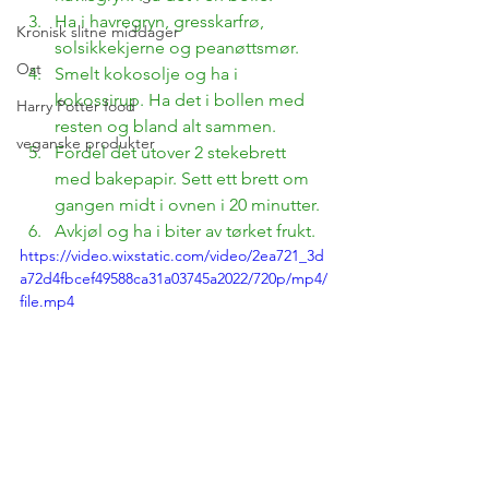
Ha i havregryn, gresskarfrø, 
Kronisk slitne middager
solsikkekjerne og peanøttsmør.
Ost
Smelt kokosolje og ha i 
kokossirup. Ha det i bollen med 
Harry Potter food
resten og bland alt sammen.
veganske produkter
Fordel det utover 2 stekebrett 
med bakepapir. Sett ett brett om 
gangen midt i ovnen i 20 minutter. 
Avkjøl og ha i biter av tørket frukt.
https://video.wixstatic.com/video/2ea721_3d
a72d4fbcef49588ca31a03745a2022/720p/mp4/
file.mp4