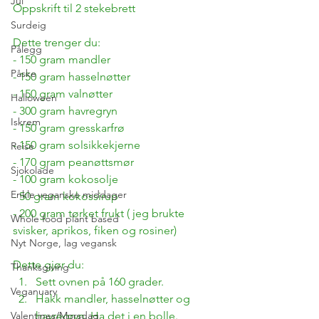
Jul
Oppskrift til 2 stekebrett
Surdeig
Dette trenger du:
Pålegg
- 150 gram mandler
Påske
- 150 gram hasselnøtter
- 150 gram valnøtter
Halloween
- 300 gram havregryn
Iskrem
- 150 gram gresskarfrø
- 150 gram solsikkekjerne
Reise
- 170 gram peanøttsmør
Sjokolade
- 100 gram kokosolje
Enkle veganske middager
- 50 gram kokossirup
- 200 gram tørket frukt ( jeg brukte 
Whole food plant based
svisker, aprikos, fiken og rosiner)
Nyt Norge, lag vegansk
Dette gjør du:
Thanksgiving
Sett ovnen på 160 grader.
Veganuary
Hakk mandler, hasselnøtter og 
Valentines/Morsdag
havregryn. Ha det i en bolle. 