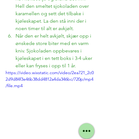
Hell den smeltet sjokoladen over 
karamellen og sett det tilbake i 
kjøleskapet. La den stå inni der i 
noen timer til alt er avkjølt. 
Når den er helt avkjølt, skjær opp i 
ønskede store biter med en varm 
kniv. Sjokoladen oppbevares i 
kjøleskapet i en tett boks i 3-4 uker 
eller kan fryses i opp til 1 år. 
https://video.wixstatic.com/video/2ea721_2c0
2d9d84f3e46b38dd4812a4da346bc/720p/mp4
/file.mp4