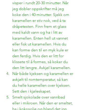
visper i rundt 20-30 minutter. Når 
jeg dobler oppskrifter må jeg 
koke den i 40 minutter. Sjekk om 
karamellen er stiv nok, ved å ta 
dråpetesten. Finn frem et glass 
med kaldt vann og ha i litt av 
karamellen. Enten hell ut vannet 
eller fisk ut karamellen. Hvis du 
kan forme den til en myk kule er 
den ferdig. Hvis den er litt for 
klissete til å formes, så koker du 
den litt lengre. Avkjøl karamellen.
Når både kjeksen og karamellen er 
avkjølt til romtemperatur, så kan 
du helle karamellen over kjeksen. 
Sett den i kjøleskapet.
Smelt sjokolade over vannbad 
eller i mikroen. Når den er smeltet, 
ha i kokosolje og bland det inn. 