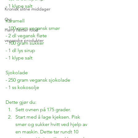
- 1 klype salt
Kronisk slitne middager
Ost
Karamell
- 100 gram vegansk smør
Harry Potter food
- 2 dl vegansk fløte
veganske produkter
- 100 gram sukker
- 1 dl lys sirup
- 1 klype salt
Sjokolade
- 250 gram vegansk sjokolade
- 1 ss kokosolje
Dette gjør du:
Sett ovnen på 175 grader.
Start med å lage kjeksen. Pisk 
smør og sukker hvitt ved hjelp av 
en maskin. Dette tar rundt 10 