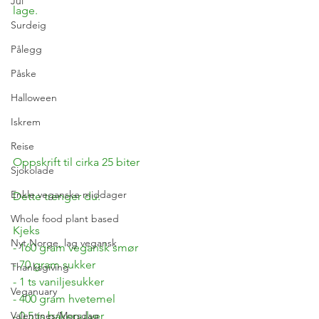
Jul
lage.
Surdeig
Pålegg
Påske
Halloween
Iskrem
Reise
Oppskrift til cirka 25 biter
Sjokolade
Enkle veganske middager
Dette trenger du:
Whole food plant based
Kjeks
Nyt Norge, lag vegansk
- 160 gram vegansk smør
- 70 gram sukker
Thanksgiving
- 1 ts vaniljesukker
Veganuary
- 400 gram hvetemel
Valentines/Morsdag
- 0,5 ts bakepulver