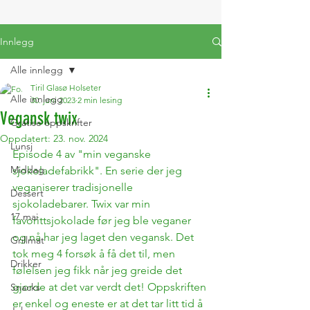
Innlegg
Alle innlegg
Tiril Glasø Holseter
Alle innlegg
30. juni 2023
2 min lesing
Vegansk twix
Gratise oppskrifter
Oppdatert:
23. nov. 2024
Lunsj
Episode 4 av "min veganske 
Middag
sjokoladefabrikk". En serie der jeg 
veganiserer tradisjonelle 
Dessert
sjokoladebarer. Twix var min 
17.mai
favorittsjokolade før jeg ble veganer 
og nå har jeg laget den vegansk. Det 
Grillmat
tok meg 4 forsøk å få det til, men 
Drikker
følelsen jeg fikk når jeg greide det 
gjorde at det var verdt det! Oppskriften 
Snacks
er enkel og eneste er at det tar litt tid å 