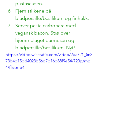
pastasausen. 
Fjern stilkene på 
bladpersille/basilikum og finhakk.
Server pasta carbonara med 
vegansk bacon. Strø over 
hjemmelaget parmesan og 
bladpersille/basilikum. Nyt!
https://video.wixstatic.com/video/2ea721_562
73b4b15bd4023b56d7b16b88f9e54/720p/mp
4/file.mp4