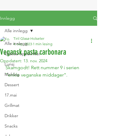
Innlegg
Alle innlegg
Tiril Glasø Holseter
Alle innlegg
4. sep. 2023
1 min lesing
Vegansk pasta carbonara
Gratise oppskrifter
Oppdatert:
13. nov. 2024
Lunsj
Skamgodt! Rett nummer 9 i serien 
Middag
"enkle veganske middager".
Dessert
17.mai
Grillmat
Drikker
Snacks