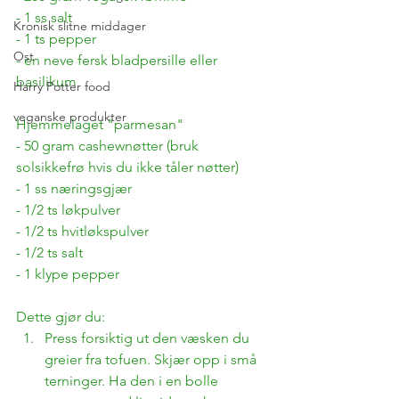
- 1 ss salt
Kronisk slitne middager
- 1 ts pepper
Ost
- en neve fersk bladpersille eller 
basilikum
Harry Potter food
veganske produkter
Hjemmelaget "parmesan"
- 50 gram cashewnøtter (bruk 
solsikkefrø hvis du ikke tåler nøtter)
- 1 ss næringsgjær
- 1/2 ts løkpulver
- 1/2 ts hvitløkspulver
- 1/2 ts salt
- 1 klype pepper
Dette gjør du:
Press forsiktig ut den væsken du 
greier fra tofuen. Skjær opp i små 
terninger. Ha den i en bolle 