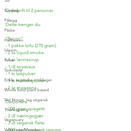
Jul
Surdeig
Oppskrift til 2 personer
Pålegg
Dette trenger du:
Påske
"Bacon"
Halloween
- 1 pakke tofu (270 gram)
Iskrem
- 2 ss liquid smoke
- 4 ss lønnesirup
Reise
- 1 dl soyasaus
Sjokolade
- 1 ts løkpulver
Enkle veganske middager
- 1 ts hvitløkspulver
- 1 ss maisenna
Whole food plant based
Nyt Norge, lag vegansk
Carbonara
- 200 gram spagetti
Thanksgiving
- 2 dl næringsgjær
Veganuary
- 3 dl vegansk fløte
Valentines/Morsdag
- 200 gram vegansk rømme