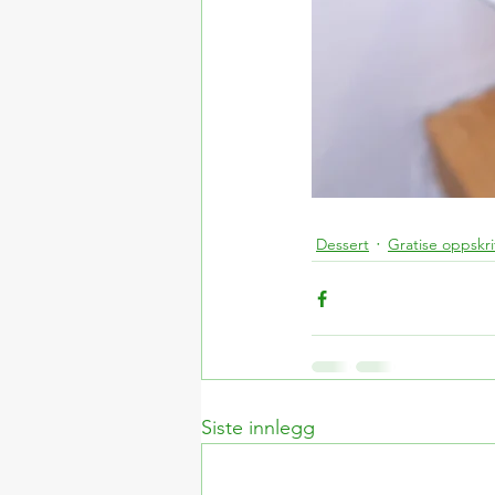
Dessert
Gratise oppskri
Siste innlegg