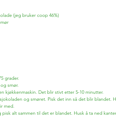
kolade (jeg bruker coop 46%)
smør
75 grader.
 og smør. 
 en kjøkkenmaskin. Det blir stivt etter 5-10 minutter.
sjokoladen og smøret. Pisk det inn så det blir blandet. 
lir med.
g pisk alt sammen til det er blandet. Husk å ta ned kante