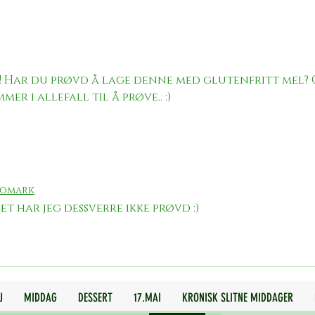
Hjertekake (vegansk pavlova med
Juletr
bringebærkrem, jordbærroser og
ostekr
jordbærhjerter)
!! Har du prøvd å lage denne med glutenfritt mel? 
er i allefall til å prøve.. :)
Romark
det har jeg dessverre ikke prøvd :)
J
MIDDAG
DESSERT
17.MAI
KRONISK SLITNE MIDDAGER