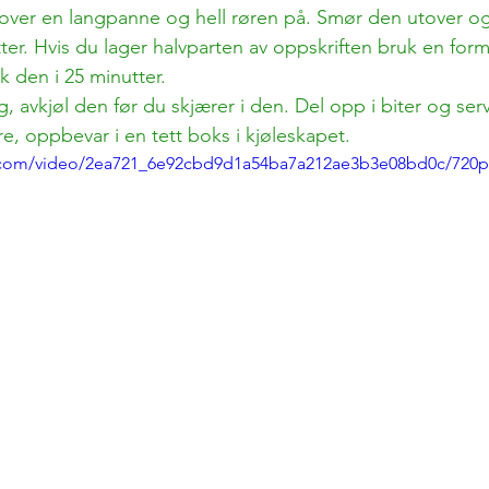
over en langpanne og hell røren på. Smør den utover og 
ter. Hvis du lager halvparten av oppskriften bruk en for
 den i 25 minutter. 
g, avkjøl den før du skjærer i den. Del opp i biter og serv
re, oppbevar i en tett boks i kjøleskapet. 
ic.com/video/2ea721_6e92cbd9d1a54ba7a212ae3b3e08bd0c/720p