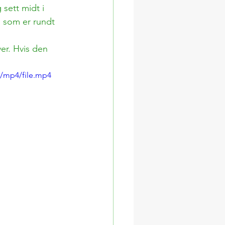
sett midt i 
m som er rundt 
er. Hvis den 
/mp4/file.mp4