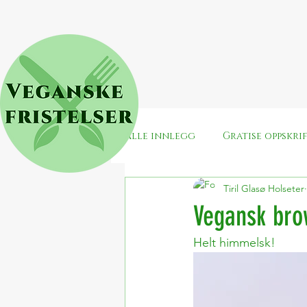
Alle innlegg
Gratise oppskri
Tiril Glasø Holseter
Snacks
Jul
Surdeig
Vegansk bro
Helt himmelsk! 
Enkle veganske middager
Veganuary
Valentines/