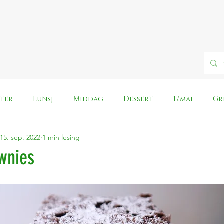
fter
Lunsj
Middag
Dessert
17.mai
Gr
15. sep. 2022
1 min lesing
Pålegg
Påske
Halloween
Iskrem
Rei
wnies
Whole food plant based
Nyt Norge, lag vegansk
Morsdag
Kronisk slitne middager
Ost
Harry