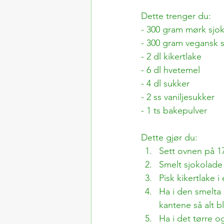
Dette trenger du:
- 300 gram mørk sjo
- 300 gram vegansk 
- 2 dl kikertlake
- 6 dl hvetemel
- 4 dl sukker
- 2 ss vaniljesukker
- 1 ts bakepulver
Dette gjør du:
Sett ovnen på 1
Smelt sjokolade
Pisk kikertlake i
Ha i den smelta 
kantene så alt b
Ha i det tørre o