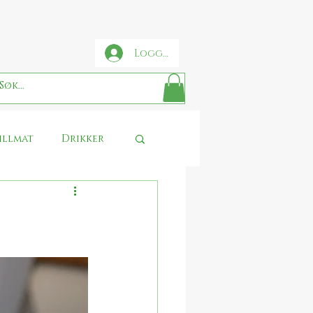
Logg inn
illmat
Drikker
se
Sjokolade
Thanksgiving
 Potter food