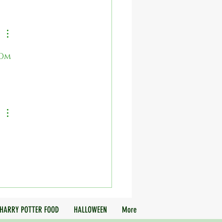
ekake (vegansk krydderkake med
em)
Om 
HARRY POTTER FOOD
HALLOWEEN
More