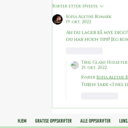
Sorter etter:
Nyeste
Sofia Alethe Romark
19. okt. 2022
Ah du lager så mye digg
du har noen tips? Jeg komm
Lik
Svar
Tiril Glasø Holseter
25. okt. 2022
Svarer
Sofia Alethe 
Tusen takk <3 nei, 
Lik
Svar
HJEM
GRATISE OPPSKRIFTER
ALLE OPPSKRIFTER
LUNS