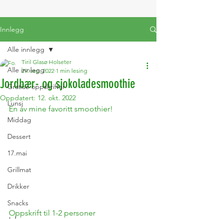
Innlegg
Alle innlegg
Tiril Glasø Holseter
Alle innlegg
29. sep. 2022
1 min lesing
Jordbær- og sjokoladesmoothie
Gratise oppskrifter
Oppdatert:
12. okt. 2022
Lunsj
En av mine favoritt smoothier!
Middag
Dessert
17.mai
Grillmat
Drikker
Snacks
Oppskrift til 1-2 personer