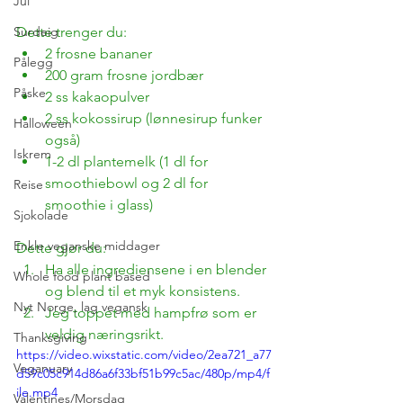
Jul
Surdeig
Dette trenger du:
2 frosne bananer
Pålegg
200 gram frosne jordbær
Påske
2 ss kakaopulver
2 ss kokossirup (lønnesirup funker 
Halloween
også)
Iskrem
1-2 dl plantemelk (1 dl for 
smoothiebowl og 2 dl for 
Reise
smoothie i glass)
Sjokolade
Enkle veganske middager
Dette gjør du:
Ha alle ingrediensene i en blender 
Whole food plant based
og blend til et myk konsistens.
Nyt Norge, lag vegansk
Jeg toppet med hampfrø som er 
veldig næringsrikt. 
Thanksgiving
https://video.wixstatic.com/video/2ea721_a77
Veganuary
d59c05c914d86a6f33bf51b99c5ac/480p/mp4/f
ile.mp4
Valentines/Morsdag