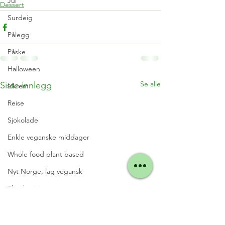
Jul
Dessert
Surdeig
Pålegg
Påske
Halloween
Se alle
Siste innlegg
Iskrem
Reise
Sjokolade
Enkle veganske middager
Whole food plant based
Nyt Norge, lag vegansk
Thanksgiving
Veganuary
Valentines/Morsdag