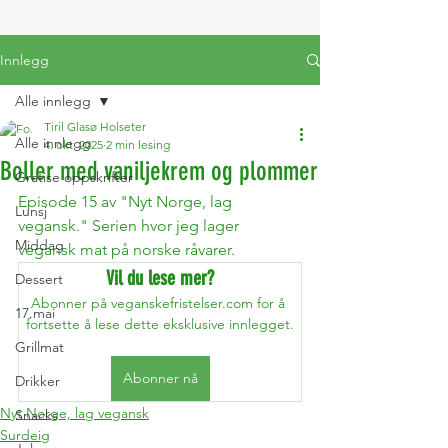
Innlegg
Alle innlegg
Tiril Glasø Holseter
Alle innlegg
4. okt. 2025
2 min lesing
Boller med vaniljekrem og plommer
Gratise oppskrifter
Episode 15 av "Nyt Norge, lag 
Lunsj
vegansk." Serien hvor jeg lager 
Middag
vegansk mat på norske råvarer. 
Vil du lese mer?
Dessert
Abonner på veganskefristelser.com for å 
17.mai
fortsette å lese dette eksklusive innlegget.
Grillmat
Abonner nå
Drikker
Nyt Norge, lag vegansk
Snacks
Surdeig