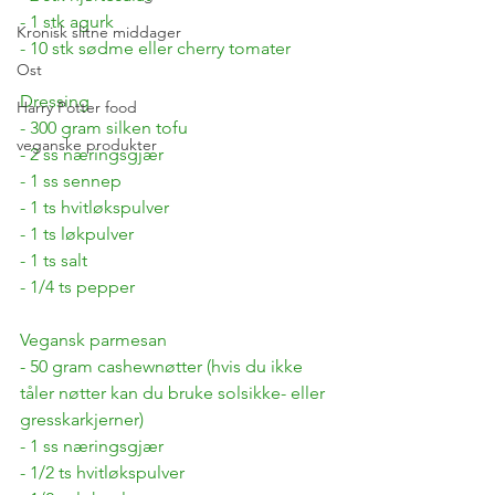
- 1 stk agurk
Kronisk slitne middager
- 10 stk sødme eller cherry tomater
Ost
Dressing
Harry Potter food
- 300 gram silken tofu
veganske produkter
- 2 ss næringsgjær
- 1 ss sennep
- 1 ts hvitløkspulver
- 1 ts løkpulver
- 1 ts salt 
- 1/4 ts pepper
Vegansk parmesan
- 50 gram cashewnøtter (hvis du ikke 
tåler nøtter kan du bruke solsikke- eller 
gresskarkjerner)
- 1 ss næringsgjær
- 1/2 ts hvitløkspulver