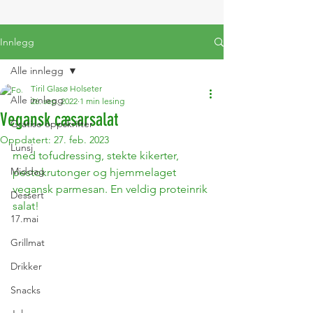
Innlegg
Alle innlegg
Tiril Glasø Holseter
Alle innlegg
26. sep. 2022
1 min lesing
Vegansk cæsarsalat
Gratise oppskrifter
Oppdatert:
27. feb. 2023
Lunsj
med tofudressing, stekte kikerter, 
Middag
pestokrutonger og hjemmelaget 
vegansk parmesan. En veldig proteinrik 
Dessert
salat! 
17.mai
Grillmat
Drikker
Snacks