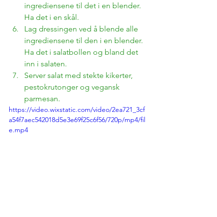
ingrediensene til det i en blender. 
Ha det i en skål.
Lag dressingen ved å blende alle 
ingrediensene til den i en blender. 
Ha det i salatbollen og bland det 
inn i salaten.
Server salat med stekte kikerter, 
pestokrutonger og vegansk 
parmesan.
https://video.wixstatic.com/video/2ea721_3cf
a54f7aec542018d5e3e69f25c6f56/720p/mp4/fil
e.mp4