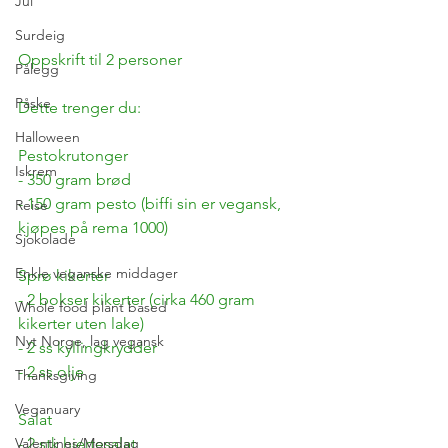
Jul
Surdeig
Oppskrift til 2 personer
Pålegg
Påske
Dette trenger du:
Halloween
Pestokrutonger
Iskrem
- 350 gram brød
- 150 gram pesto (biffi sin er vegansk, 
Reise
kjøpes på rema 1000)
Sjokolade
Enkle veganske middager
Sprø kikerter
- 2 bokser kikerter (cirka 460 gram 
Whole food plant based
kikerter uten lake)
Nyt Norge, lag vegansk
- 2 ss kyllingkrydder
- 2 ss olje
Thanksgiving
Veganuary
Salat
Valentines/Morsdag
- 2 stk hjertesalat