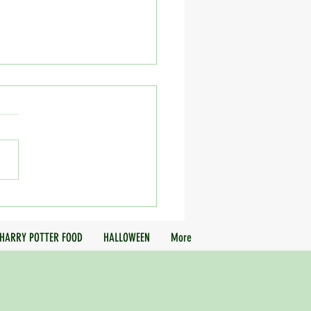
keoppskrifter
HARRY POTTER FOOD
HALLOWEEN
More
fristelser Proudly created with
Wix.com