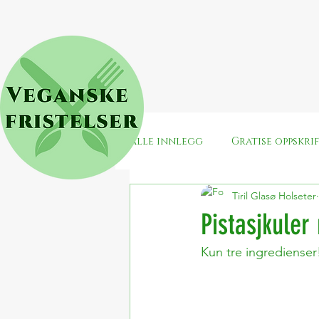
Alle innlegg
Gratise oppskri
Tiril Glasø Holseter
Snacks
Jul
Surdeig
Pistasjkule
Kun tre ingredienser
Enkle veganske middager
Veganuary
Valentines/