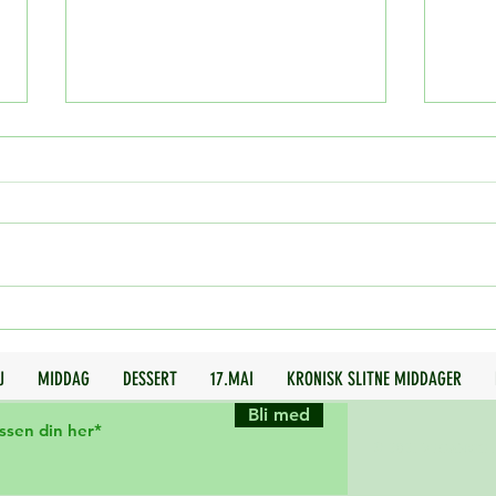
12 pås
Bønnesnacks med ostesmak
J
MIDDAG
DESSERT
17.MAI
KRONISK SLITNE MIDDAGER
Bli med
© 2021 Veganske 