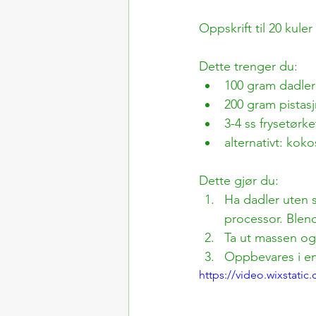
Oppskrift til 20 kuler
Dette trenger du:
100 gram dadler
200 gram pistasj
3-4 ss frysetørk
alternativt: kok
Dette gjør du:
Ha dadler uten s
processor. Blend
Ta ut massen og 
Oppbevares i en 
https://video.wixstat