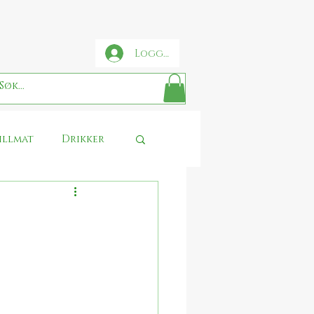
Logg inn
illmat
Drikker
se
Sjokolade
Thanksgiving
 Potter food