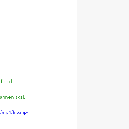
 food 
annen skål. 
p/mp4/file.mp4