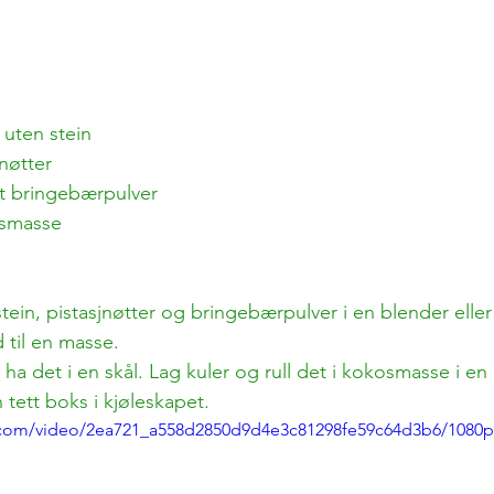
 uten stein
nøtter
et bringebærpulver
osmasse
tein, pistasjnøtter og bringebærpulver i en blender eller
 til en masse.
ha det i en skål. Lag kuler og rull det i kokosmasse i en 
tett boks i kjøleskapet.
ic.com/video/2ea721_a558d2850d9d4e3c81298fe59c64d3b6/1080