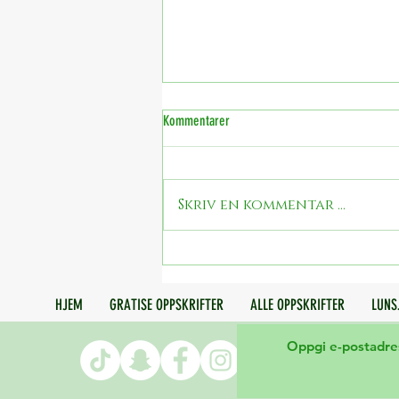
Kommentarer
Skriv en kommentar …
Hjertekake (vegansk pavlova med
bringebærkrem, jordbærroser og
jordbærhjerter)
HJEM
GRATISE OPPSKRIFTER
ALLE OPPSKRIFTER
LUNS