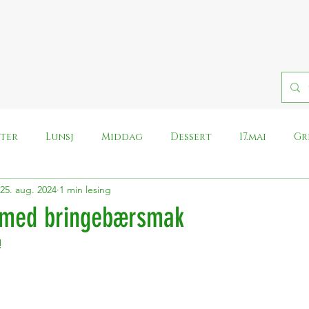
fter
Lunsj
Middag
Dessert
17.mai
Gr
25. aug. 2024
1 min lesing
Pålegg
Påske
Halloween
Iskrem
Rei
r med bringebærsmak
!
Whole food plant based
Nyt Norge, lag vegansk
Morsdag
Kronisk slitne middager
Ost
Harry