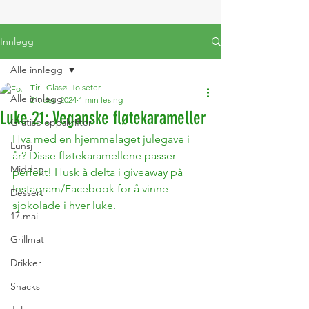
Innlegg
Alle innlegg
Tiril Glasø Holseter
Alle innlegg
21. des. 2024
1 min lesing
Luke 21: Veganske fløtekarameller
Gratise oppskrifter
Hva med en hjemmelaget julegave i 
Lunsj
år? Disse fløtekaramellene passer 
Middag
perfekt! Husk å delta i giveaway på 
Instagram/Facebook for å vinne 
Dessert
sjokolade i hver luke.
17.mai
Grillmat
Drikker
Snacks