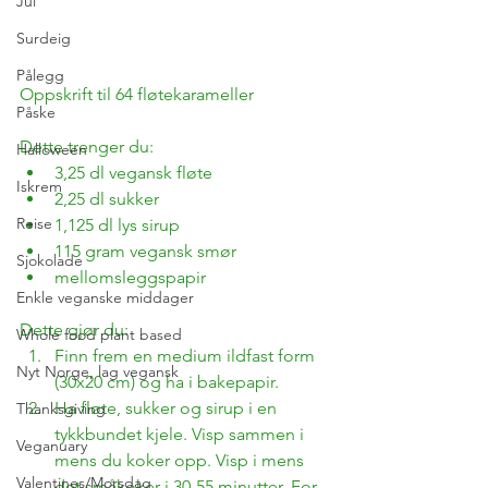
Jul
Surdeig
Pålegg
Oppskrift til 64 fløtekarameller
Påske
Dette trenger du:
Halloween
3,25 dl vegansk fløte
Iskrem
2,25 dl sukker
Reise
1,125 dl lys sirup
115 gram vegansk smør
Sjokolade
mellomsleggspapir
Enkle veganske middager
Dette gjør du:
Whole food plant based
Finn frem en medium ildfast form 
Nyt Norge, lag vegansk
(30x20 cm) og ha i bakepapir.
Ha fløte, sukker og sirup i en 
Thanksgiving
tykkbundet kjele. Visp sammen i 
Veganuary
mens du koker opp. Visp i mens 
Valentines/Morsdag
det småkoker i 30-55 minutter. For 