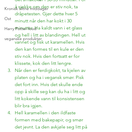
å sjekke om den er stiv nok, ta 
Kronisk slitne middager
dråpetesten. Gjør dette hver 5 
Ost
minutt når den har kokt i 30 
minutter. Ha kaldt vann i et glass 
Harry Potter food
og hell i litt av blandingen. Hell ut 
veganske produkter
vannet og fisk ut karamellen. Hvis 
den kan formes til en kule er den 
stiv nok. Hvis den fortsatt er for 
klissete, kok den litt lengre. 
Når den er ferdigkokt, ta kjelen av 
platen og ha i vegansk smør. Pisk 
det fort inn. Hvis det skulle ende 
opp å skille seg kan du ha i litt og 
litt kokende vann til konsistensen 
blir bra igjen. 
Hell karamellen i den ildfaste 
formen med bakepapir, og smør 
det jevnt. La den avkjøle seg litt på 