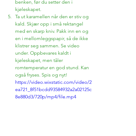
benken, før du setter den i 
kjøleskapet. 
Ta ut karamellen når den er stiv og 
kald. Skjær opp i små rektangel 
med en skarp kniv. Pakk inn en og 
en i mellomleggspapir, så de ikke 
klistrer seg sammen. Se video 
under. Oppbevares kaldt i 
kjøleskapet, men tåler 
romtemperatur en god stund. Kan 
også fryses. Spis og nyt!
https://video.wixstatic.com/video/2
ea721_8f51bcdd93584932a2a02125c
8e880d3/720p/mp4/file.mp4