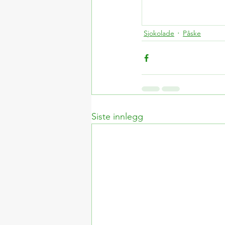
Sjokolade
Påske
veganske produkter
Siste innlegg