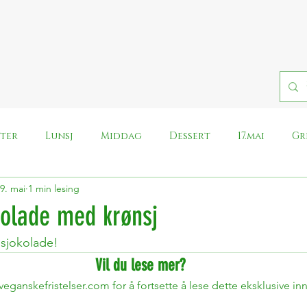
fter
Lunsj
Middag
Dessert
17.mai
Gr
9. mai
1 min lesing
Pålegg
Påske
Halloween
Iskrem
Rei
kolade med krønsj
 sjokolade!
Whole food plant based
Nyt Norge, lag vegansk
Vil du lese mer?
ganskefristelser.com for å fortsette å lese dette eksklusive in
Morsdag
Kronisk slitne middager
Ost
Harry