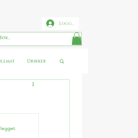
Logg inn
illmat
Drikker
se
Sjokolade
Thanksgiving
nlegget.
 Potter food