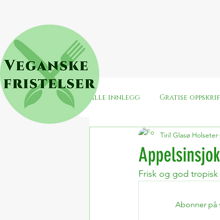
Alle innlegg
Gratise oppskri
Tiril Glasø Holseter
Snacks
Jul
Surdeig
Appelsinsjo
Frisk og god tropisk
Enkle veganske middager
Abonner på ve
Veganuary
Valentines/